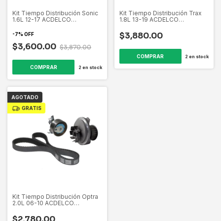
Kit Tiempo Distribución Sonic
Kit Tiempo Distribución Trax
1.6L 12-17 ACDELCO
1.8L 13-19 ACDELCO
19389956
19389952
$3,880.00
-
7
%
OFF
$3,600.00
$3,870.00
2
en stock
2
en stock
AGOTADO
GRATIS
Kit Tiempo Distribución Optra
2.0L 06-10 ACDELCO
19389958
$2,780.00