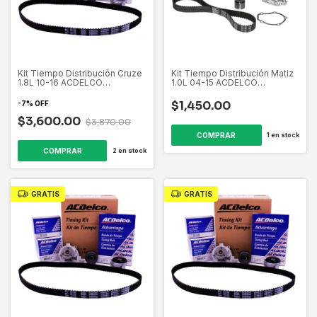
Kit Tiempo Distribución Cruze
Kit Tiempo Distribución Matiz
1.8L 10-16 ACDELCO
1.0L 04-15 ACDELCO
19389956
19389954
$1,450.00
-
7
%
OFF
$3,600.00
$3,870.00
1
en stock
2
en stock
GRATIS
GRATIS