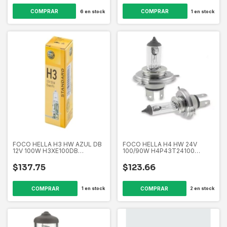
6
en stock
1
en stock
FOCO HELLA H3 HW AZUL DB
FOCO HELLA H4 HW 24V
12V 100W H3XE100DB
100/90W H4P43T24100
211738131
211730752
$137.75
$123.66
1
en stock
2
en stock