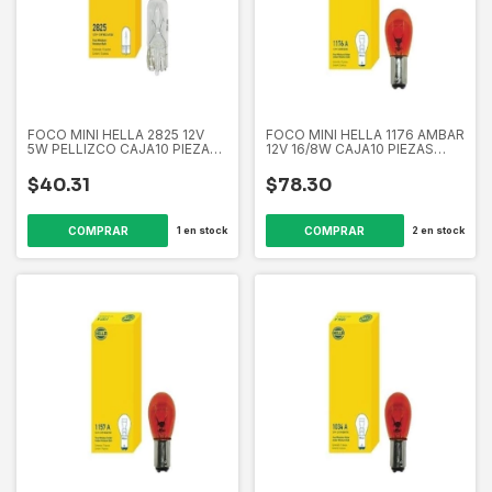
FOCO MINI HELLA 2825 12V
FOCO MINI HELLA 1176 AMBAR
5W PELLIZCO CAJA10 PIEZAS
12V 16/8W CAJA10 PIEZAS
EL2825 358265461
EL1176A 358265391
$40.31
$78.30
1
en stock
2
en stock