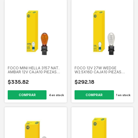
FOCO MINI HELLA 3157 NAT.
FOCO 12V 27W WEDGE
AMBAR 12V CAJA10 PIEZAS
W2.5X16D CAJA10 PIEZAS
EL3157NAOE 358265511
EL3156 358265491
$335.82
$292.18
4
en stock
1
en stock