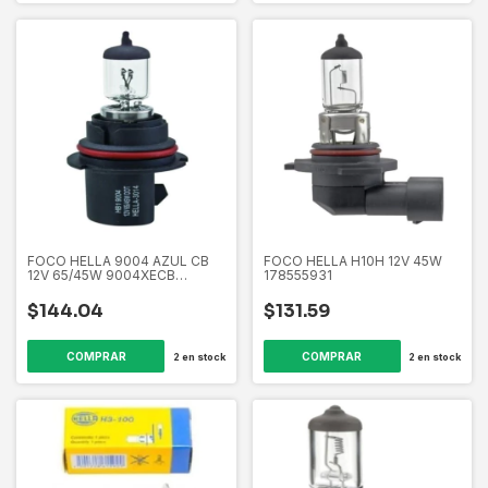
FOCO HELLA 9004 AZUL CB
FOCO HELLA H10H 12V 45W
12V 65/45W 9004XECB
178555931
179712081
$144.04
$131.59
2
en stock
2
en stock