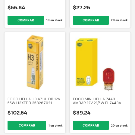
EL1034 358261621
EL158 358261601
$56.84
$27.26
10
en stock
20
en stock
FOCO HELLA H3 AZUL DB 12V
FOCO MINI HELLA 7443
55W H3XEDB 358267021
AMBAR 12V 21/5W EL7443A
358266391
$102.54
$39.24
1
en stock
20
en stock