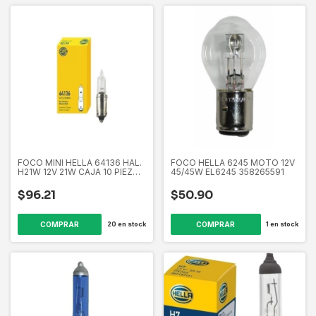
FOCO MINI HELLA 64136 HAL.
FOCO HELLA 6245 MOTO 12V
H21W 12V 21W CAJA 10 PIEZAS
45/45W EL6245 358265591
64136 358265881
$96.21
$50.90
20
en stock
1
en stock