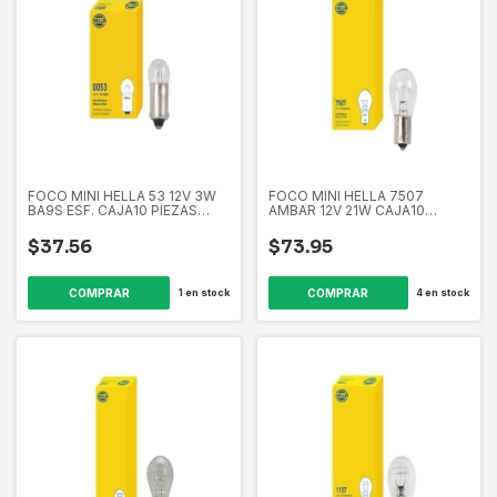
FOCO MINI HELLA 53 12V 3W
FOCO MINI HELLA 7507
BA9S ESF. CAJA10 PIEZAS
AMBAR 12V 21W CAJA10
EL53 358265011
PIEZAS EL7507A 358261671
$37.56
$73.95
1
en stock
4
en stock