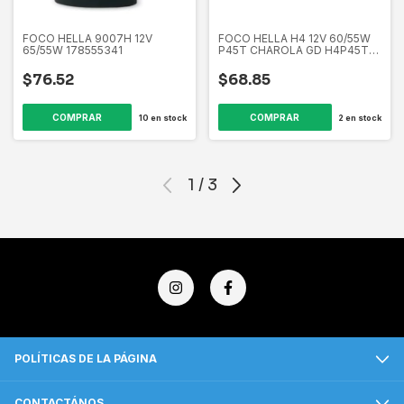
FOCO HELLA 9007H 12V
FOCO HELLA H4 12V 60/55W
65/55W 178555341
P45T CHAROLA GD H4P45T
178555132
$76.52
$68.85
10
en stock
2
en stock
1
/
3
POLÍTICAS DE LA PÁGINA
CONTACTÁNOS