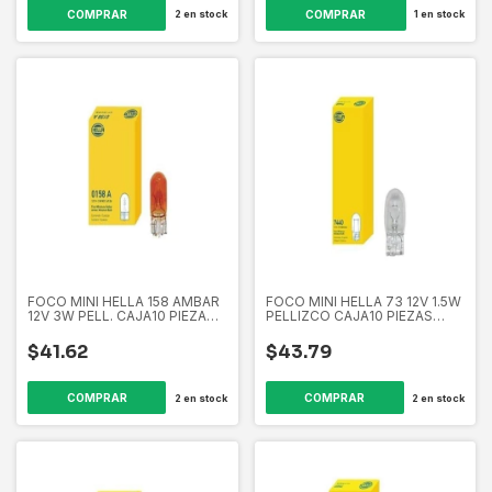
2
en stock
1
en stock
FOCO MINI HELLA 158 AMBAR
FOCO MINI HELLA 73 12V 1.5W
12V 3W PELL. CAJA10 PIEZAS
PELLIZCO CAJA10 PIEZAS
EL158A 358265101
EL73 358265051
$41.62
$43.79
2
en stock
2
en stock