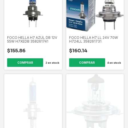
FOCO HELLA H7 AZUL DB 12V
FOCO HELLA H7 LL 24V 70W
55W H7XEDB 358261741
H724LL 358261731
$155.86
$160.14
2
en stock
4
en stock