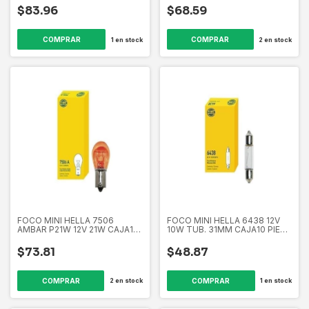
$83.96
$68.59
1
en stock
2
en stock
FOCO MINI HELLA 7506
FOCO MINI HELLA 6438 12V
AMBAR P21W 12V 21W CAJA10
10W TUB. 31MM CAJA10 PIEZA
PIEZA EL7506A 358265721
EL6438 358265661
$73.81
$48.87
2
en stock
1
en stock