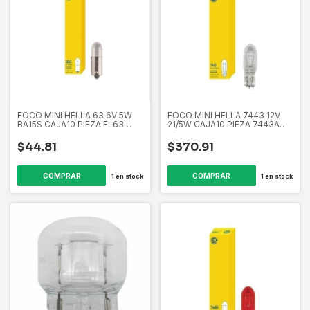
FOCO MINI HELLA 63 6V 5W
FOCO MINI HELLA 7443 12V
BA15S CAJA10 PIEZA EL63
21/5W CAJA10 PIEZA 7443A
358266731
358266381
$44.81
$370.91
1
en stock
1
en stock