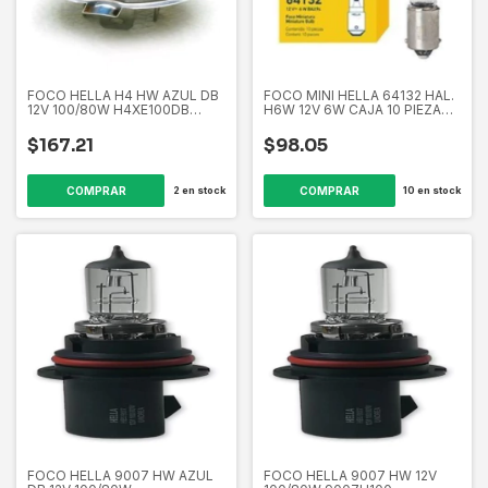
FOCO HELLA H4 HW AZUL DB
FOCO MINI HELLA 64132 HAL.
12V 100/80W H4XE100DB
H6W 12V 6W CAJA 10 PIEZAS
211730291
64132 179712891
$167.21
$98.05
2
en stock
10
en stock
FOCO HELLA 9007 HW AZUL
FOCO HELLA 9007 HW 12V