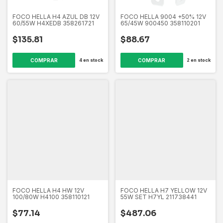
FOCO HELLA H4 AZUL DB 12V
FOCO HELLA 9004 +50% 12V
60/55W H4XEDB 358261721
65/45W 900450 358110201
$135.81
$88.67
4
en stock
2
en stock
FOCO HELLA H4 HW 12V
FOCO HELLA H7 YELLOW 12V
100/80W H4100 358110121
55W SET H7YL 211738441
$77.14
$487.06