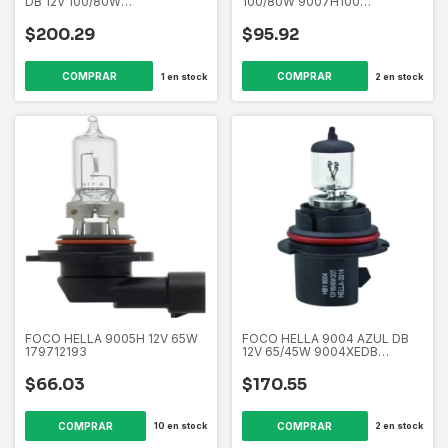
DB 12V 100/80W
100/80W 9007H100
9007XE100DB 179712621
179712612
$200.29
$95.92
1
en stock
2
en stock
FOCO HELLA 9005H 12V 65W
FOCO HELLA 9004 AZUL DB
179712193
12V 65/45W 9004XEDB
179712091
$66.03
$170.55
10
en stock
2
en stock