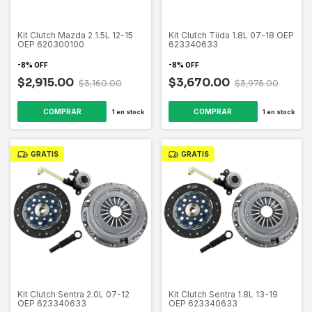
Kit Clutch Mazda 2 1.5L 12-15
Kit Clutch Tiida 1.8L 07-18 OEP
OEP 620300100
623340633
-
8
%
OFF
-
8
%
OFF
$2,915.00
$3,670.00
$3,160.00
$3,975.00
1
en stock
1
en stock
GRATIS
GRATIS
Kit Clutch Sentra 2.0L 07-12
Kit Clutch Sentra 1.8L 13-19
OEP 623340633
OEP 623340633