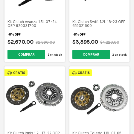
Kit Clutch Avanza 1.5L 07-24
Kit Clutch Swift 1.2L 18-23 OEP
OEP 620331700
619321600
-
8
%
OFF
-
8
%
OFF
$2,670.00
$3,895.00
$2,890.00
$4,220.00
2
en stock
2
en stock
GRATIS
GRATIS
Kit Clutch Ignis 1.2L 17-22 OEP
Kit Clutch Toledo 1.8L 01-05