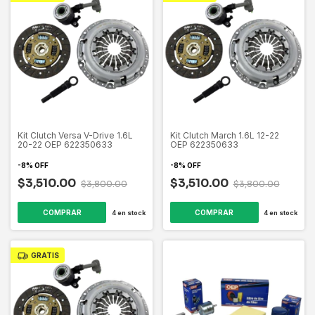
Kit Clutch Versa V-Drive 1.6L
Kit Clutch March 1.6L 12-22
20-22 OEP 622350633
OEP 622350633
-
8
%
OFF
-
8
%
OFF
$3,510.00
$3,510.00
$3,800.00
$3,800.00
4
en stock
4
en stock
GRATIS