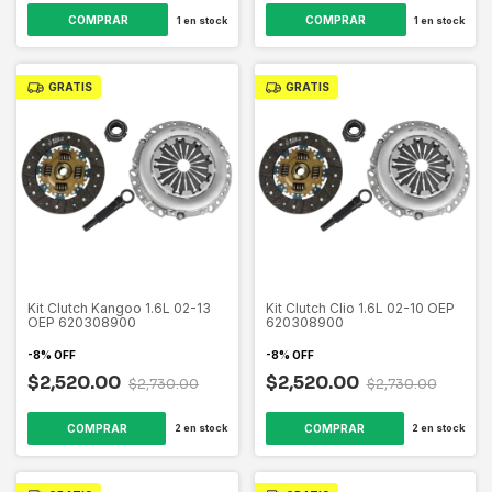
1
en stock
1
en stock
GRATIS
GRATIS
Kit Clutch Kangoo 1.6L 02-13
Kit Clutch Clio 1.6L 02-10 OEP
OEP 620308900
620308900
-
8
%
OFF
-
8
%
OFF
$2,520.00
$2,520.00
$2,730.00
$2,730.00
2
en stock
2
en stock