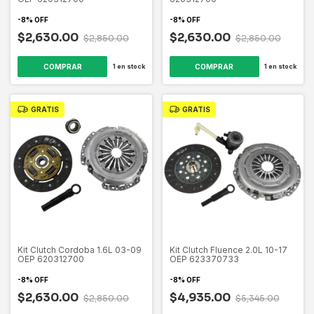
-
8
%
OFF
-
8
%
OFF
$2,630.00
$2,630.00
$2,850.00
$2,850.00
1
en stock
1
en stock
GRATIS
GRATIS
Kit Clutch Cordoba 1.6L 03-09
Kit Clutch Fluence 2.0L 10-17
OEP 620312700
OEP 623370733
-
8
%
OFF
-
8
%
OFF
$2,630.00
$4,935.00
$2,850.00
$5,345.00