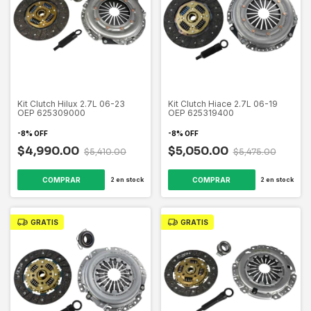
Kit Clutch Hilux 2.7L 06-23
Kit Clutch Hiace 2.7L 06-19
OEP 625309000
OEP 625319400
-
8
%
OFF
-
8
%
OFF
$4,990.00
$5,050.00
$5,410.00
$5,475.00
2
en stock
2
en stock
GRATIS
GRATIS