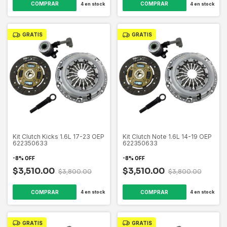
4
en stock
4
en stock
GRATIS
GRATIS
Kit Clutch Kicks 1.6L 17-23 OEP
Kit Clutch Note 1.6L 14-19 OEP
622350633
622350633
-
8
%
OFF
-
8
%
OFF
$3,510.00
$3,510.00
$3,800.00
$3,800.00
4
en stock
4
en stock
GRATIS
GRATIS