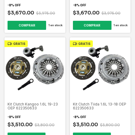
-
8
%
OFF
-
8
%
OFF
$3,670.00
$3,670.00
$3,975.00
$3,975.00
1
en stock
1
en stock
GRATIS
GRATIS
Kit Clutch Kangoo 1.6L 19-23
Kit Clutch Tiida 1.6L 13-18 OEP
OEP 622350633
622350633
-
8
%
OFF
-
8
%
OFF
$3,510.00
$3,510.00
$3,800.00
$3,800.00