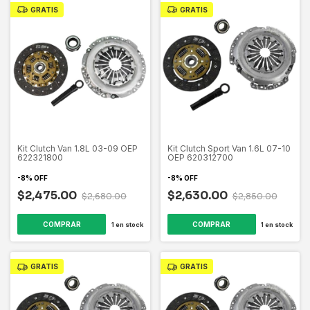
GRATIS
GRATIS
Kit Clutch Van 1.8L 03-09 OEP
Kit Clutch Sport Van 1.6L 07-10
622321800
OEP 620312700
-
8
%
OFF
-
8
%
OFF
$2,475.00
$2,630.00
$2,680.00
$2,850.00
1
en stock
1
en stock
GRATIS
GRATIS