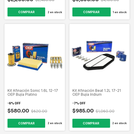
2
en stock
1
en stock
Kit Afinación Sonic 1.6L 12-17
Kit Afinación Beat 1.2L 17-21
OEP Bujía Platino
OEP Bujía Iridium
-
6
%
OFF
-
7
%
OFF
$580.00
$985.00
$620.00
$1,060.00
2
en stock
2
en stock