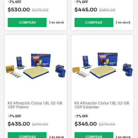
-
7
%
OFF
-
7
%
OFF
$530.00
$445.00
$570.00
$480.00
2
en stock
2
en stock
Kit Afinación Corsa 1.8L 02-08
Kit Afinación Corsa 1.8L 02-08
OEP Platino
OEP Estándar
-
7
%
OFF
-
7
%
OFF
$435.00
$345.00
$470.00
$370.00
2
en stock
2
en stock