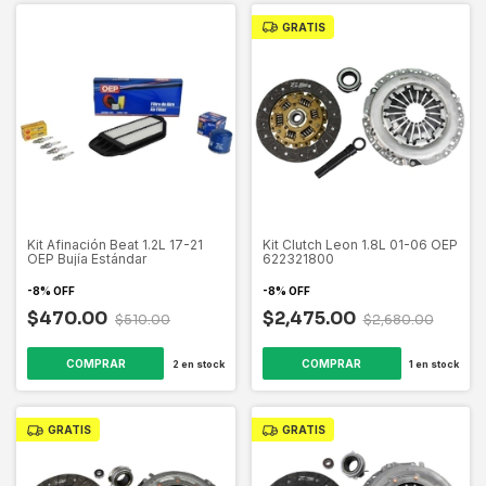
GRATIS
Kit Afinación Beat 1.2L 17-21
Kit Clutch Leon 1.8L 01-06 OEP
OEP Bujía Estándar
622321800
-
8
%
OFF
-
8
%
OFF
$470.00
$2,475.00
$510.00
$2,680.00
2
en stock
1
en stock
GRATIS
GRATIS