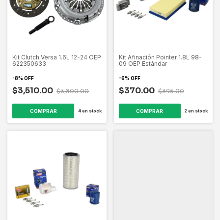
Kit Clutch Versa 1.6L 12-24 OEP
Kit Afinación Pointer 1.8L 98-
622350633
09 OEP Estándar
-
8
%
OFF
-
6
%
OFF
$3,510.00
$370.00
$3,800.00
$395.00
4
en stock
2
en stock