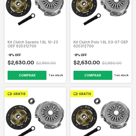
Kit Clutch Saveiro 1.6L 10-23
Kit Clutch Polo 1.6L 03-07 OEP
OEP 620312700
620312700
-
8
%
OFF
-
8
%
OFF
$2,630.00
$2,630.00
$2,850.00
$2,850.00
1
en stock
1
en stock
GRATIS
GRATIS