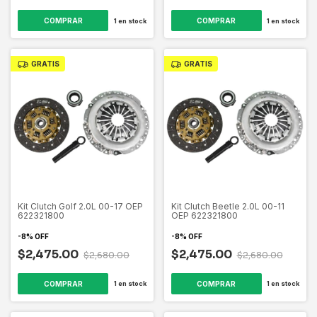
1
en stock
1
en stock
GRATIS
GRATIS
Kit Clutch Golf 2.0L 00-17 OEP
Kit Clutch Beetle 2.0L 00-11
622321800
OEP 622321800
-
8
%
OFF
-
8
%
OFF
$2,475.00
$2,475.00
$2,680.00
$2,680.00
1
en stock
1
en stock