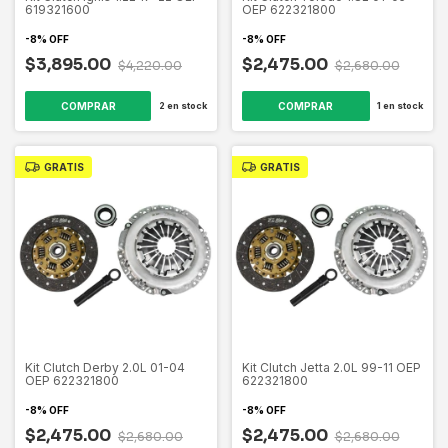
619321600
OEP 622321800
-
8
%
OFF
-
8
%
OFF
$3,895.00
$2,475.00
$4,220.00
$2,680.00
2
en stock
1
en stock
GRATIS
GRATIS
Kit Clutch Derby 2.0L 01-04
Kit Clutch Jetta 2.0L 99-11 OEP
OEP 622321800
622321800
-
8
%
OFF
-
8
%
OFF
$2,475.00
$2,475.00
$2,680.00
$2,680.00