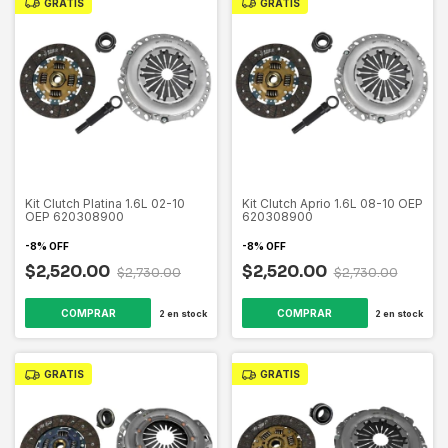
GRATIS
GRATIS
Kit Clutch Platina 1.6L 02-10
Kit Clutch Aprio 1.6L 08-10 OEP
OEP 620308900
620308900
-
8
%
OFF
-
8
%
OFF
$2,520.00
$2,520.00
$2,730.00
$2,730.00
2
en stock
2
en stock
GRATIS
GRATIS