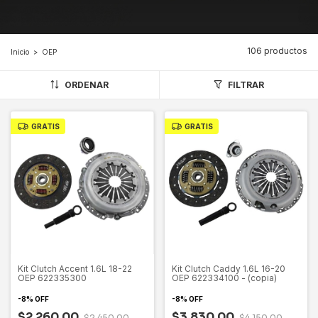
106 productos
Inicio
>
OEP
ORDENAR
FILTRAR
GRATIS
GRATIS
Kit Clutch Accent 1.6L 18-22
Kit Clutch Caddy 1.6L 16-20
OEP 622335300
OEP 622334100 - (copia)
-
8
%
OFF
-
8
%
OFF
$2,260.00
$3,830.00
$2,450.00
$4,150.00